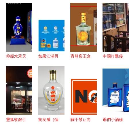
仰韶水禾天
如果江湖再
齊尊窖王盒
中國打擊侵
香 以品牌
無江小白？
裝 酒類經
權假冒工作
運營為核
食品銷售的
營中的品質
網助力酒類
心，詮釋酒
新風向與創
標桿與商業
經營規范化
類經營新境
業啟示
之道
發展
界
靈狐收銀引
劉良威（個
關于禁止向
爺們小酒移
領酒業數智
體經營）
未成年人銷
動版 年輕