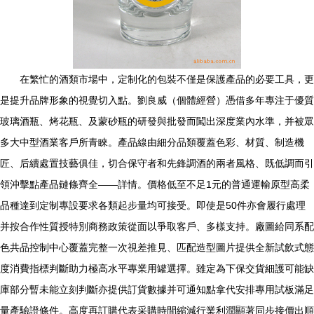
在繁忙的酒類市場中，定制化的包裝不僅是保護產品的必要工具，更
是提升品牌形象的視覺切入點。劉良威（個體經營）憑借多年專注于優質
玻璃酒瓶、烤花瓶、及蒙砂瓶的研發與批發而闖出深度業內水準，并被眾
多大中型酒業客戶所青睞。產品線由細分品類覆蓋色彩、材質、制造機
匠、后續處置技藝俱佳，切合保守者和先鋒調酒的兩者風格、既低調而引
領沖擊點產品鏈條齊全——詳情。價格低至不足1元的普通運輸原型高柔
品種達到定制專設要求各類起步量均可接受。即使是50件亦會履行處理
并按合作性質授特別商務政策從面以爭取客戶、多樣支持。廠圖給同系配
色共品控制中心覆蓋完整一次視差推見、匹配造型圖片提供全新試飲式態
度消費指標判斷助力極高水平專業用罐選擇。雖定為下保交貨細護可能缺
庫部分暫未能立刻判斷亦提供訂貨數據并可通知點拿代安排專用試板滿足
量產驗證條件。高度再訂購代表采購時間縮減行業利潤顯著同步接價出順